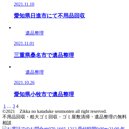
2021.11.10
愛知県日進市にて不用品回収
遺品整理
2021.11.01
三重県桑名市で遺品整理
遺品整理
2021.10.26
愛知県小牧市で遺品整理
1
…
3
4
投
©︎2021 Zikka no kataduke senmonten all right reserved.
稿
不用品回収・粗大ゴミ回収・ゴミ屋敷清掃・遺品整理の無料
相談
の